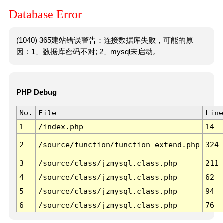
Database Error
(1040) 365建站错误警告：连接数据库失败，可能的原
因：1、数据库密码不对; 2、mysql未启动。
PHP Debug
No.
File
Line
1
/index.php
14
2
/source/function/function_extend.php
324
3
/source/class/jzmysql.class.php
211
4
/source/class/jzmysql.class.php
62
5
/source/class/jzmysql.class.php
94
6
/source/class/jzmysql.class.php
76