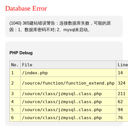
Database Error
(1040) 365建站错误警告：连接数据库失败，可能的原
因：1、数据库密码不对; 2、mysql未启动。
PHP Debug
No.
File
Line
1
/index.php
14
2
/source/function/function_extend.php
324
3
/source/class/jzmysql.class.php
211
4
/source/class/jzmysql.class.php
62
5
/source/class/jzmysql.class.php
94
6
/source/class/jzmysql.class.php
76