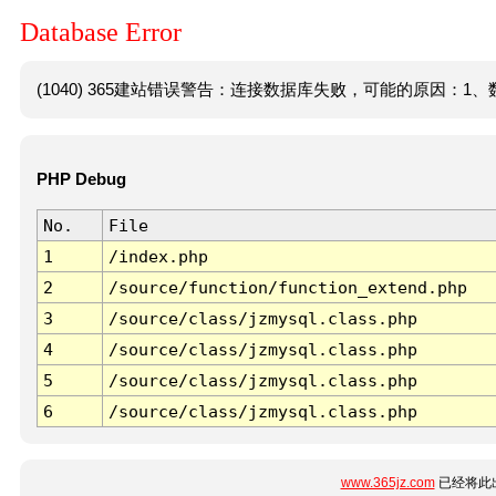
Database Error
(1040) 365建站错误警告：连接数据库失败，可能的原因：1、数
PHP Debug
No.
File
1
/index.php
2
/source/function/function_extend.php
3
/source/class/jzmysql.class.php
4
/source/class/jzmysql.class.php
5
/source/class/jzmysql.class.php
6
/source/class/jzmysql.class.php
www.365jz.com
已经将此