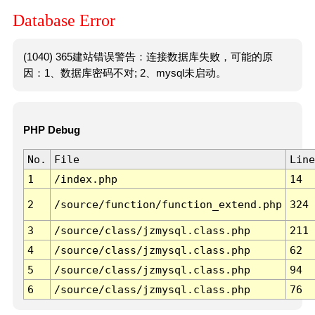
Database Error
(1040) 365建站错误警告：连接数据库失败，可能的原
因：1、数据库密码不对; 2、mysql未启动。
PHP Debug
No.
File
Line
1
/index.php
14
2
/source/function/function_extend.php
324
3
/source/class/jzmysql.class.php
211
4
/source/class/jzmysql.class.php
62
5
/source/class/jzmysql.class.php
94
6
/source/class/jzmysql.class.php
76