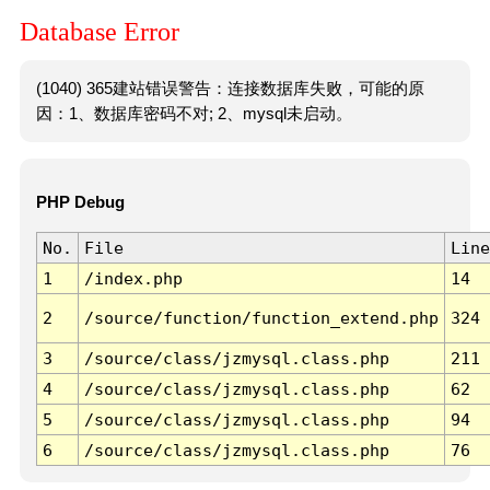
Database Error
(1040) 365建站错误警告：连接数据库失败，可能的原
因：1、数据库密码不对; 2、mysql未启动。
PHP Debug
No.
File
Line
1
/index.php
14
2
/source/function/function_extend.php
324
3
/source/class/jzmysql.class.php
211
4
/source/class/jzmysql.class.php
62
5
/source/class/jzmysql.class.php
94
6
/source/class/jzmysql.class.php
76