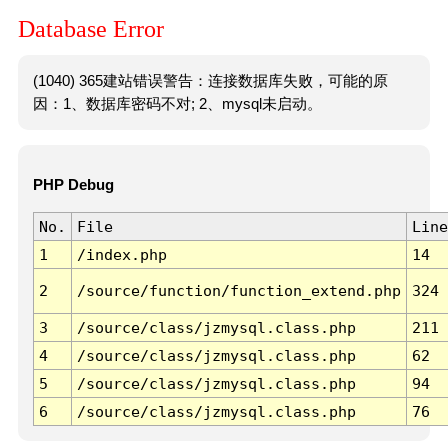
Database Error
(1040) 365建站错误警告：连接数据库失败，可能的原
因：1、数据库密码不对; 2、mysql未启动。
PHP Debug
No.
File
Line
1
/index.php
14
2
/source/function/function_extend.php
324
3
/source/class/jzmysql.class.php
211
4
/source/class/jzmysql.class.php
62
5
/source/class/jzmysql.class.php
94
6
/source/class/jzmysql.class.php
76