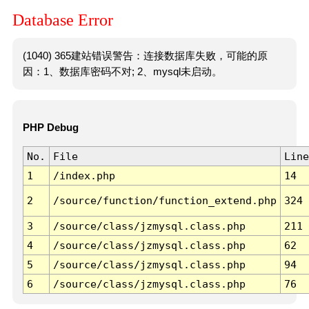
Database Error
(1040) 365建站错误警告：连接数据库失败，可能的原
因：1、数据库密码不对; 2、mysql未启动。
PHP Debug
No.
File
Line
1
/index.php
14
2
/source/function/function_extend.php
324
3
/source/class/jzmysql.class.php
211
4
/source/class/jzmysql.class.php
62
5
/source/class/jzmysql.class.php
94
6
/source/class/jzmysql.class.php
76