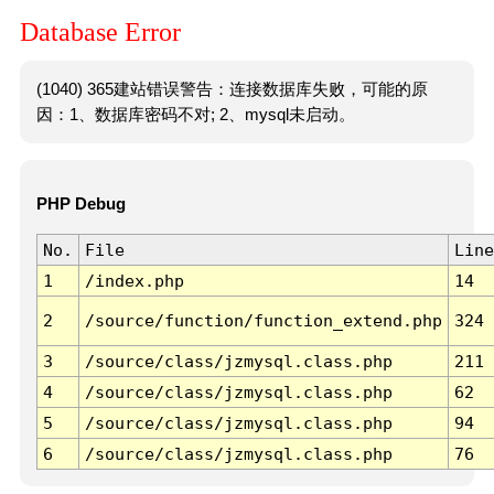
Database Error
(1040) 365建站错误警告：连接数据库失败，可能的原
因：1、数据库密码不对; 2、mysql未启动。
PHP Debug
No.
File
Line
1
/index.php
14
2
/source/function/function_extend.php
324
3
/source/class/jzmysql.class.php
211
4
/source/class/jzmysql.class.php
62
5
/source/class/jzmysql.class.php
94
6
/source/class/jzmysql.class.php
76