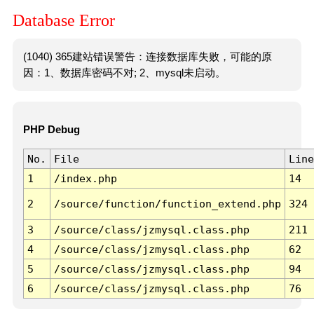
Database Error
(1040) 365建站错误警告：连接数据库失败，可能的原
因：1、数据库密码不对; 2、mysql未启动。
PHP Debug
No.
File
Line
1
/index.php
14
2
/source/function/function_extend.php
324
3
/source/class/jzmysql.class.php
211
4
/source/class/jzmysql.class.php
62
5
/source/class/jzmysql.class.php
94
6
/source/class/jzmysql.class.php
76