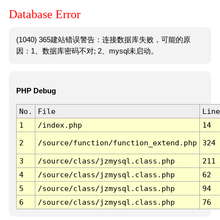
Database Error
(1040) 365建站错误警告：连接数据库失败，可能的原
因：1、数据库密码不对; 2、mysql未启动。
PHP Debug
No.
File
Line
1
/index.php
14
2
/source/function/function_extend.php
324
3
/source/class/jzmysql.class.php
211
4
/source/class/jzmysql.class.php
62
5
/source/class/jzmysql.class.php
94
6
/source/class/jzmysql.class.php
76