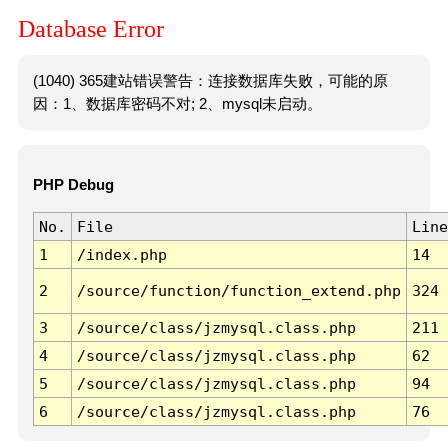
Database Error
(1040) 365建站错误警告：连接数据库失败，可能的原
因：1、数据库密码不对; 2、mysql未启动。
PHP Debug
No.
File
Line
1
/index.php
14
2
/source/function/function_extend.php
324
3
/source/class/jzmysql.class.php
211
4
/source/class/jzmysql.class.php
62
5
/source/class/jzmysql.class.php
94
6
/source/class/jzmysql.class.php
76