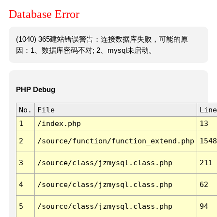
Database Error
(1040) 365建站错误警告：连接数据库失败，可能的原
因：1、数据库密码不对; 2、mysql未启动。
PHP Debug
No.
File
Line
1
/index.php
13
2
/source/function/function_extend.php
1548
3
/source/class/jzmysql.class.php
211
4
/source/class/jzmysql.class.php
62
5
/source/class/jzmysql.class.php
94