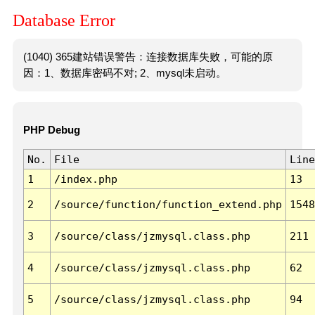
Database Error
(1040) 365建站错误警告：连接数据库失败，可能的原
因：1、数据库密码不对; 2、mysql未启动。
PHP Debug
No.
File
Line
1
/index.php
13
2
/source/function/function_extend.php
1548
3
/source/class/jzmysql.class.php
211
4
/source/class/jzmysql.class.php
62
5
/source/class/jzmysql.class.php
94