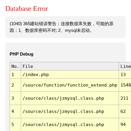
Database Error
(1040) 365建站错误警告：连接数据库失败，可能的原
因：1、数据库密码不对; 2、mysql未启动。
PHP Debug
No.
File
Line
1
/index.php
13
2
/source/function/function_extend.php
1548
3
/source/class/jzmysql.class.php
211
4
/source/class/jzmysql.class.php
62
5
/source/class/jzmysql.class.php
94