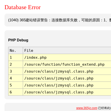
Database Error
(1040) 365建站错误警告：连接数据库失败，可能的原因：1、数
PHP Debug
No.
File
1
/index.php
2
/source/function/function_extend.php
3
/source/class/jzmysql.class.php
4
/source/class/jzmysql.class.php
5
/source/class/jzmysql.class.php
6
/source/class/jzmysql.class.php
www.365jz.com
已经将此