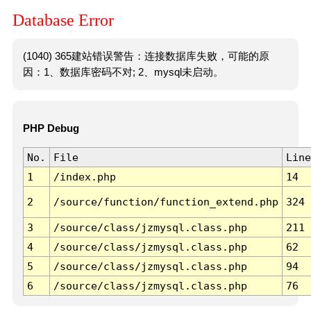
Database Error
(1040) 365建站错误警告：连接数据库失败，可能的原
因：1、数据库密码不对; 2、mysql未启动。
PHP Debug
No.
File
Line
1
/index.php
14
2
/source/function/function_extend.php
324
3
/source/class/jzmysql.class.php
211
4
/source/class/jzmysql.class.php
62
5
/source/class/jzmysql.class.php
94
6
/source/class/jzmysql.class.php
76