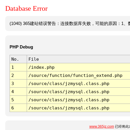
Database Error
(1040) 365建站错误警告：连接数据库失败，可能的原因：1、数
PHP Debug
No.
File
1
/index.php
2
/source/function/function_extend.php
3
/source/class/jzmysql.class.php
4
/source/class/jzmysql.class.php
5
/source/class/jzmysql.class.php
6
/source/class/jzmysql.class.php
www.365jz.com
已经将此