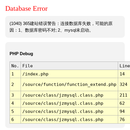
Database Error
(1040) 365建站错误警告：连接数据库失败，可能的原
因：1、数据库密码不对; 2、mysql未启动。
PHP Debug
No.
File
Line
1
/index.php
14
2
/source/function/function_extend.php
324
3
/source/class/jzmysql.class.php
211
4
/source/class/jzmysql.class.php
62
5
/source/class/jzmysql.class.php
94
6
/source/class/jzmysql.class.php
76