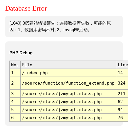
Database Error
(1040) 365建站错误警告：连接数据库失败，可能的原
因：1、数据库密码不对; 2、mysql未启动。
PHP Debug
No.
File
Line
1
/index.php
14
2
/source/function/function_extend.php
324
3
/source/class/jzmysql.class.php
211
4
/source/class/jzmysql.class.php
62
5
/source/class/jzmysql.class.php
94
6
/source/class/jzmysql.class.php
76