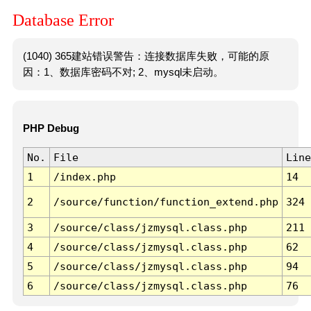
Database Error
(1040) 365建站错误警告：连接数据库失败，可能的原
因：1、数据库密码不对; 2、mysql未启动。
PHP Debug
No.
File
Line
1
/index.php
14
2
/source/function/function_extend.php
324
3
/source/class/jzmysql.class.php
211
4
/source/class/jzmysql.class.php
62
5
/source/class/jzmysql.class.php
94
6
/source/class/jzmysql.class.php
76