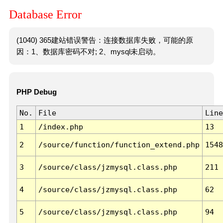
Database Error
(1040) 365建站错误警告：连接数据库失败，可能的原
因：1、数据库密码不对; 2、mysql未启动。
PHP Debug
No.
File
Line
1
/index.php
13
2
/source/function/function_extend.php
1548
3
/source/class/jzmysql.class.php
211
4
/source/class/jzmysql.class.php
62
5
/source/class/jzmysql.class.php
94