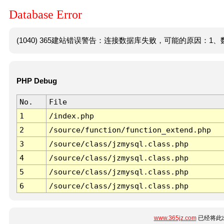
Database Error
(1040) 365建站错误警告：连接数据库失败，可能的原因：1、数
PHP Debug
No.
File
1
/index.php
2
/source/function/function_extend.php
3
/source/class/jzmysql.class.php
4
/source/class/jzmysql.class.php
5
/source/class/jzmysql.class.php
6
/source/class/jzmysql.class.php
www.365jz.com
已经将此