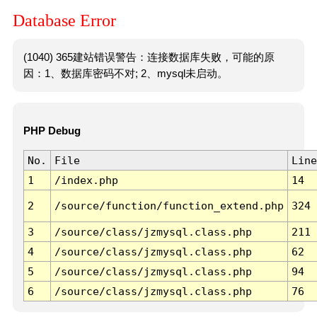
Database Error
(1040) 365建站错误警告：连接数据库失败，可能的原
因：1、数据库密码不对; 2、mysql未启动。
PHP Debug
No.
File
Line
1
/index.php
14
2
/source/function/function_extend.php
324
3
/source/class/jzmysql.class.php
211
4
/source/class/jzmysql.class.php
62
5
/source/class/jzmysql.class.php
94
6
/source/class/jzmysql.class.php
76