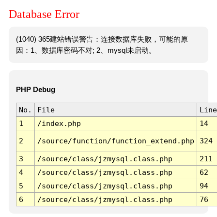
Database Error
(1040) 365建站错误警告：连接数据库失败，可能的原
因：1、数据库密码不对; 2、mysql未启动。
PHP Debug
No.
File
Line
1
/index.php
14
2
/source/function/function_extend.php
324
3
/source/class/jzmysql.class.php
211
4
/source/class/jzmysql.class.php
62
5
/source/class/jzmysql.class.php
94
6
/source/class/jzmysql.class.php
76