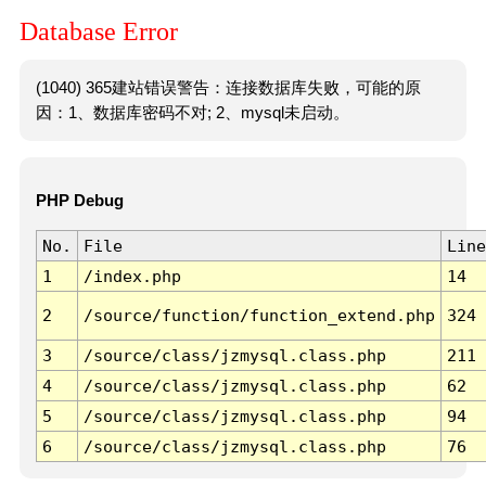
Database Error
(1040) 365建站错误警告：连接数据库失败，可能的原
因：1、数据库密码不对; 2、mysql未启动。
PHP Debug
No.
File
Line
1
/index.php
14
2
/source/function/function_extend.php
324
3
/source/class/jzmysql.class.php
211
4
/source/class/jzmysql.class.php
62
5
/source/class/jzmysql.class.php
94
6
/source/class/jzmysql.class.php
76