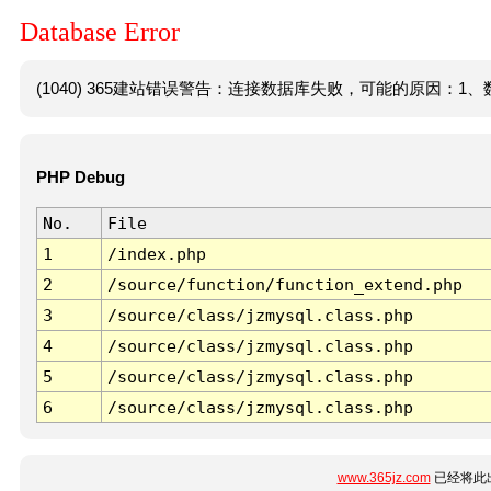
Database Error
(1040) 365建站错误警告：连接数据库失败，可能的原因：1、数
PHP Debug
No.
File
1
/index.php
2
/source/function/function_extend.php
3
/source/class/jzmysql.class.php
4
/source/class/jzmysql.class.php
5
/source/class/jzmysql.class.php
6
/source/class/jzmysql.class.php
www.365jz.com
已经将此