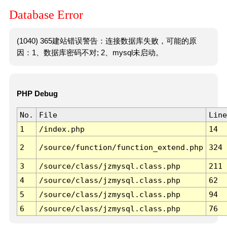
Database Error
(1040) 365建站错误警告：连接数据库失败，可能的原
因：1、数据库密码不对; 2、mysql未启动。
PHP Debug
No.
File
Line
1
/index.php
14
2
/source/function/function_extend.php
324
3
/source/class/jzmysql.class.php
211
4
/source/class/jzmysql.class.php
62
5
/source/class/jzmysql.class.php
94
6
/source/class/jzmysql.class.php
76