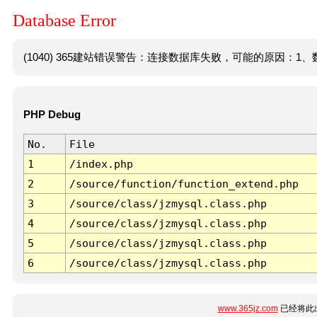
Database Error
(1040) 365建站错误警告：连接数据库失败，可能的原因：1、数
PHP Debug
No.
File
1
/index.php
2
/source/function/function_extend.php
3
/source/class/jzmysql.class.php
4
/source/class/jzmysql.class.php
5
/source/class/jzmysql.class.php
6
/source/class/jzmysql.class.php
www.365jz.com
已经将此