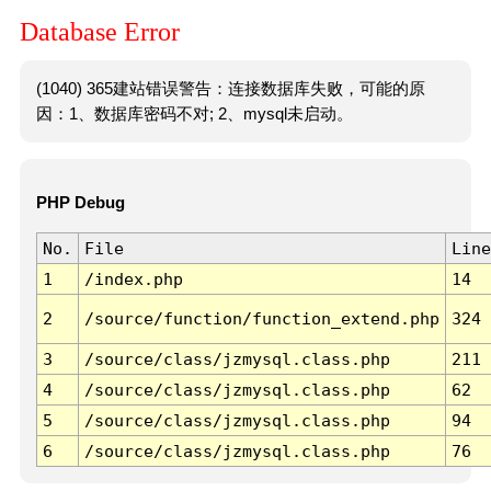
Database Error
(1040) 365建站错误警告：连接数据库失败，可能的原
因：1、数据库密码不对; 2、mysql未启动。
PHP Debug
No.
File
Line
1
/index.php
14
2
/source/function/function_extend.php
324
3
/source/class/jzmysql.class.php
211
4
/source/class/jzmysql.class.php
62
5
/source/class/jzmysql.class.php
94
6
/source/class/jzmysql.class.php
76